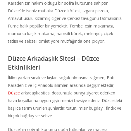
Karadeniz’in hakim olduğu bir sofra kültürüne sahiptir.
Düzce’de iseniz mutlaka Düzce köftesi, ızgara pirzola,
Arnavut usulü kızarmış ciğer ve Çerkez tavuğunu tatmalısınız.
Füme balık popüler bir yemektir. Tembel eşin makarnası,
mamursa kaşık makarna, hamsili börek, melengüç çiçek
tatlısı ve sebzeli omlet yöre mutfağında öne çıkıyor.
Düzce Arkadaşlık Sitesi – Düzce
Etkinlikleri
İklim yazları sıcak ve kışları soğuk olmasına rağmen, Batı
Karadeniz ve İç Anadolu iklimleri arasında değişmektedir,
Düzce
arkadaşlık sitesi dostunuzla burayı ziyaret ederken
hava koşullarına uygun giyinmenizi tavsiye ederiz. Düzce’deki
başlıca tarım ürünleri şunlardır: tütün, mısır buğdayı, fındık ve
birçok buğday ve sebze.
Düzce’nin coğrafi konumu doğa tutkunları ve macera