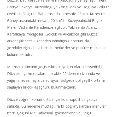
Düzce, Batı Karadeniz sahilinin platosuna yerleşmiştir. Kent
Batı’ya Sakarya, Kuzeydoğuya Zonguldak ve Doğu’ya Bolu ile
çevrilidir. Doğu ile Batı arasındaki mesafe 23 km, Kuzey ile
Güney arasındaki mesafe 20 km’dir. Kuzeybatıdaki Büyük
Melen Vadisi ile Karadeniz’e açılıyor. Yakınlarda Abant,
Kartalkaya, Yedigöller, Gölcük ve Akçakoca gibi Düzce
arkadaşlık sitesi üzerinden edindiğiniz dostunuzla
gezebileceğiniz bazı turistik merkezler ve popüler mekanlar
bulunmaktadır.
Marmara ikliminin geçiş etkisinin yoğun olarak hissedildiği
Düzce’de yazın ortalama sıcaklık 25 derece civarında ve
yağışlı mevsim aylarca sürüyor. Bölgede bol yeşillik ortamı
sağlayan birçok ağaç türü bulunmaktadır.
Düzce coğrafi konumu itibariyle kozmopolit bir yapıya
sahiptir. Bu nedenle mutfağı, farklı coğrafyalardan menüler
içerir. Çoğunlukla Kafkasyalı göçmenlerin ve Doğu