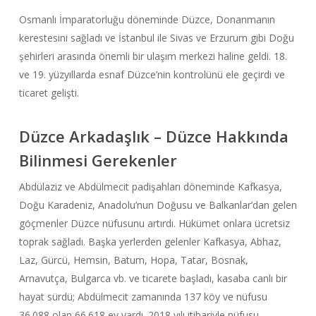
Osmanlı İmparatorluğu döneminde Düzce, Donanmanın
kerestesini sağladı ve İstanbul ile Sivas ve Erzurum gibi Doğu
şehirleri arasında önemli bir ulaşım merkezi haline geldi. 18.
ve 19. yüzyıllarda esnaf Düzce’nin kontrolünü ele geçirdi ve
ticaret gelişti.
Düzce Arkadaşlık – Düzce Hakkında
Bilinmesi Gerekenler
Abdülaziz ve Abdülmecit padişahları döneminde Kafkasya,
Doğu Karadeniz, Anadolu’nun Doğusu ve Balkanlar’dan gelen
göçmenler Düzce nüfusunu artırdı. Hükümet onlara ücretsiz
toprak sağladı. Başka yerlerden gelenler Kafkasya, Abhaz,
Laz, Gürcü, Hemsin, Batum, Hopa, Tatar, Bosnak,
Arnavutça, Bulgarca vb. ve ticarete başladı, kasaba canlı bir
hayat sürdü; Abdülmecit zamanında 137 köy ve nüfusu
36.088 olan 66.618 ev vardı. 2018 yılı itibariyle nüfusu