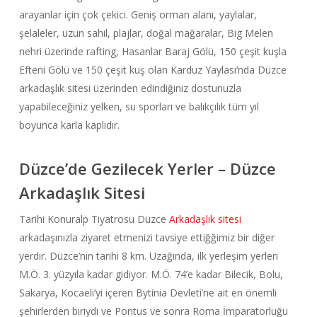
arayanlar için çok çekici. Geniş orman alanı, yaylalar,
şelaleler, uzun sahil, plajlar, doğal mağaralar, Big Melen
nehri üzerinde rafting, Hasanlar Baraj Gölü, 150 çeşit kuşla
Efteni Gölü ve 150 çeşit kuş olan Karduz Yaylası’nda Düzce
arkadaşlık sitesi üzerinden edindiğiniz dostunuzla
yapabileceğiniz yelken, su sporları ve balıkçılık tüm yıl
boyunca karla kaplıdır.
Düzce’de Gezilecek Yerler – Düzce
Arkadaşlık Sitesi
Tarihi Konuralp Tiyatrosu Düzce
Arkadaşlık sitesi
arkadaşınızla ziyaret etmenizi tavsiye ettiğğimiz bir diğer
yerdir. Düzce’nin tarihi 8 km. Uzağında, ilk yerleşim yerleri
M.Ö. 3. yüzyıla kadar gidiyor. M.Ö. 74’e kadar Bilecik, Bolu,
Sakarya, Kocaeli’yi içeren Bytinia Devleti’ne ait en önemli
şehirlerden biriydi ve Pontus ve sonra Roma İmparatorluğu