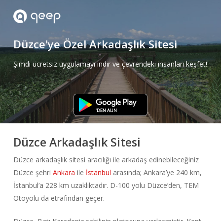
Skip
to
main
Düzce'ye Özel Arkadaşlık Sitesi
content
Şimdi ücretsiz uygulamayı indir ve çevrendeki insanları keşfet!
Düzce Arkadaşlık Sitesi
Düzce arkadaşlık sitesi aracılığı ile arkadaş edinebileceğiniz
Düzce şehri
Ankara
ile
İstanbul
arasında; Ankara’ye 240 km,
İstanbul’a 228 km uzaklıktadır. D-100 yolu Düzce’den, TEM
Otoyolu da etrafından geçer.