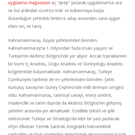
uygulama mağazasını
aç “qeep” yazarak uygulamamızı ara
ve bul ardından ücretsiz indir ve kullanmaya başla.
Bulunduğun şehirdeki binlerce aday arasından sana uygun
olanı seç ve tanış.
Kahramanmaraş, büyük şehirlerinden birinden.
Kahramanmaraş’ta 1 milyondan fazla insan yaşıyor ve
Türkiye’nin Akdeniz Bölgesi’nde yer alıyor. Ancak topraklarının
bir kısmı İç Anadolu, Doğu Anadolu ve Güneydoğu Anadolu
bölgelerinde bulunmaktadır. Kahramanmaraş, Türkiye
Cumhuriyeti tarihinin de en şehirlerinden birinden. Şehir,
Kurtuluş Savaşı’nın Güney Cephesi’nde milli direnişin simgesi
oldu. Kahramanmaraş, tarımsal sanayi, enerji üretimi,
madencilik ve tarım dışında da Akdeniz Bölgesi’nin gelişmiş
şehirleri arasında yer almaktadır. Özellikle tekstil ve iplik
sektöründe Türkiye ve Ortadoğu’da lider bir yazı yazılacak.
Afşin-Elbistan Termik Santrali, bölgedeki hidroelektrik
santralleri ve linyit madenleri değiştirmek ekonomisine büyük