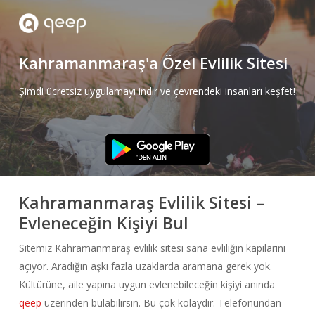
Skip
to
main
Kahramanmaraş'a Özel Evlilik Sitesi
content
Şimdi ücretsiz uygulamayı indir ve çevrendeki insanları keşfet!
Kahramanmaraş Evlilik Sitesi –
Evleneceğin Kişiyi Bul
Sitemiz Kahramanmaraş evlilik sitesi sana evliliğin kapılarını
açıyor. Aradığın aşkı fazla uzaklarda aramana gerek yok.
Kültürüne, aile yapına uygun evlenebileceğin kişiyi anında
qeep
üzerinden bulabilirsin. Bu çok kolaydır. Telefonundan