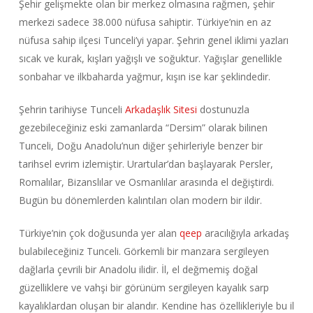
Şehir gelişmekte olan bir merkez olmasına rağmen, şehir
merkezi sadece 38.000 nüfusa sahiptir. Türkiye’nin en az
nüfusa sahip ilçesi Tunceli’yi yapar. Şehrin genel iklimi yazları
sıcak ve kurak, kışları yağışlı ve soğuktur. Yağışlar genellikle
sonbahar ve ilkbaharda yağmur, kışın ise kar şeklindedir.
Şehrin tarihiyse Tunceli
Arkadaşlık Sitesi
dostunuzla
gezebileceğiniz eski zamanlarda “Dersim” olarak bilinen
Tunceli, Doğu Anadolu’nun diğer şehirleriyle benzer bir
tarihsel evrim izlemiştir. Urartular’dan başlayarak Persler,
Romalılar, Bizanslılar ve Osmanlılar arasında el değiştirdi.
Bugün bu dönemlerden kalıntıları olan modern bir ildir.
Türkiye’nin çok doğusunda yer alan
qeep
aracılığıyla arkadaş
bulabileceğiniz Tunceli. Görkemli bir manzara sergileyen
dağlarla çevrili bir Anadolu ilidir. İl, el değmemiş doğal
güzelliklere ve vahşi bir görünüm sergileyen kayalık sarp
kayalıklardan oluşan bir alandır. Kendine has özellikleriyle bu il