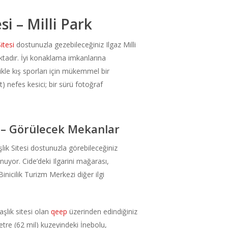
i – Milli Park
itesi
dostunuzla gezebileceğiniz Ilgaz Milli
tadır. İyi konaklama imkanlarına
kle kış sporları için mükemmel bir
 nefes kesici; bir sürü fotoğraf
 – Görülecek Mekanlar
ık Sitesi dostunuzla görebileceğiniz
uyor. Cide’deki Ilgarini mağarası,
inicilik Turizm Merkezi diğer ilgi
şlık sitesi olan
qeep
üzerinden edindiğiniz
tre (62 mil) kuzeyindeki İnebolu,