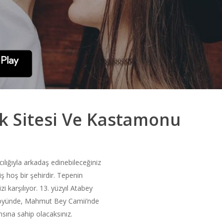
k Sitesi Ve Kastamonu
lığıyla arkadaş edinebileceğiniz
 hoş bir şehirdir. Tepenin
i karşılıyor. 13. yüzyıl Atabey
köyünde, Mahmut Bey Camii’nde
sına sahip olacaksınız.