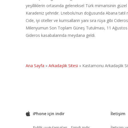
yeşilliklerin ortasında geleneksel Türk mimarisinin güzel ö
Karadeniz şehridir. Lnebolu’nun doğusunda Abana tatil 
Cide, iyi oteller ve kumsalların yanı sıra rüya gibi Cideros
Milenyumun Son Toplam Güneş Tutulması, 11 Ağustos
Gideros kasabalarında meydana geldi.
Ana Sayfa
»
Arkadaşlık Sitesi
»
Kastamonu Arkadaşlık Si
iPhone için indir
İletişim
Evlilik uygulamaları - Şimdi indir
İletişim 