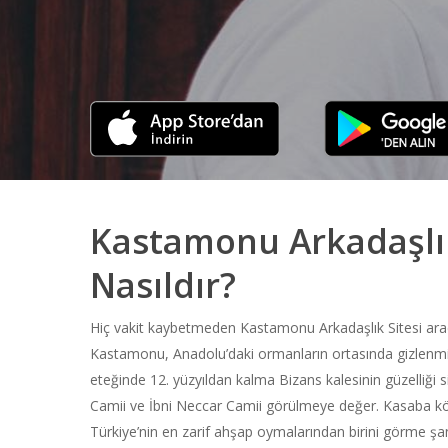
Kastamonu Arkadaşlı
Nasıldır?
Hiç vakit kaybetmeden Kastamonu Arkadaşlık Sitesi aracı
Kastamonu, Anadolu’daki ormanların ortasında gizlenmiş
eteğinde 12. yüzyıldan kalma Bizans kalesinin güzelliği siz
Camii ve İbni Neccar Camii görülmeye değer. Kasaba 
Türkiye’nin en zarif ahşap oymalarından birini görme şan