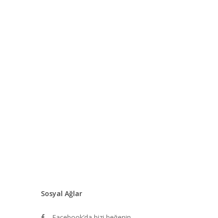
Sosyal Ağlar
Facebook’da bizi beğenin