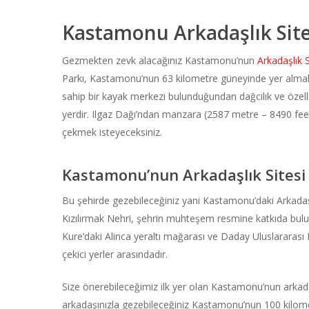
Kastamonu Arkadaşlık Sites
Gezmekten zevk alacağınız Kastamonu’nun
Arkadaşlık S
Parkı, Kastamonu’nun 63 kilometre güneyinde yer almak
sahip bir kayak merkezi bulunduğundan dağcılık ve özelli
yerdir. Ilgaz Dağı’ndan manzara (2587 metre – 8490 feet)
çekmek isteyeceksiniz.
Kastamonu’nun Arkadaşlık Sitesi
Bu şehirde gezebileceğiniz yani Kastamonu’daki Arkadaşl
Kızılırmak Nehri, şehrin muhteşem resmine katkıda bulun
Kure’daki Alinca yeraltı mağarası ve Daday Uluslararası B
çekici yerler arasındadır.
Size önerebileceğimiz ilk yer olan Kastamonu’nun arkada
arkadaşınızla gezebileceğiniz Kastamonu’nun 100 kilome