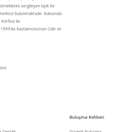
rneklerini sergileyen tipik bir
merkezi bulunmaktadır. Batısında
 Körfezi ile.
 1999’da Kastamonu’nun Cide ve
tesi
Buluşma Rehberi
ve Destek
Güvenli Buluşma