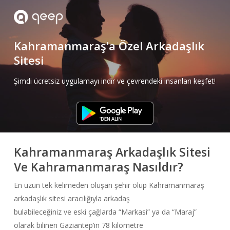
Skip
to
main
Kahramanmaraş'a Özel Arkadaşlık
content
Sitesi
Şimdi ücretsiz uygulamayı indir ve çevrendeki insanları keşfet!
Kahramanmaraş Arkadaşlık Sitesi
Ve Kahramanmaraş Nasıldır?
En uzun tek kelimeden oluşan şehir olup Kahramanmaraş
arkadaşlık sitesi aracılığıyla arkadaş
bulabileceğiniz ve eski çağlarda “Markasi” ya da “Maraj”
olarak bilinen Gaziantep’in 78 kilometre