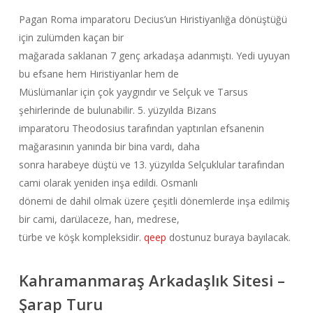
Pagan Roma imparatoru Decius’un Hıristiyanlığa dönüştüğü
için zulümden kaçan bir
mağarada saklanan 7 genç arkadaşa adanmıştı. Yedi uyuyan
bu efsane hem Hıristiyanlar hem de
Müslümanlar için çok yaygındır ve Selçuk ve Tarsus
şehirlerinde de bulunabilir. 5. yüzyılda Bizans
imparatoru Theodosius tarafından yaptırılan efsanenin
mağarasının yanında bir bina vardı, daha
sonra harabeye düştü ve 13. yüzyılda Selçuklular tarafından
cami olarak yeniden inşa edildi. Osmanlı
dönemi de dahil olmak üzere çeşitli dönemlerde inşa edilmiş
bir cami, darülaceze, han, medrese,
türbe ve köşk kompleksidir.
qeep
dostunuz buraya bayılacak.
Kahramanmaraş Arkadaşlık Sitesi –
Şarap Turu