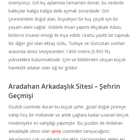
öneriyoruz. Göl kış aylarında tamamen donar, bu nedenle
balıkçılar balığa balığa delik açmak zorundadır. Göl
çevresindeki doğal alan, büyüleyici bir kuş çeşidi için bir
yaşam alanı sağlar. Göldeki insan yapımı Akçakale Adası,
binlerce insanın emeği ile inşa edildi; Urartu yazıtlı bir tapınak.
Bir diğer göl olan Aktaş Gölü, Türkiye ve Gürcistan sınırları
arasında deniz seviyesinden 1.800 metre (5.905 fit)
yükseklikte bulunmaktadır. Çim ve bitkilerden oluşan küçük
hareketli adaları olan sığ bir göldür.
Aradahan Arkadaşlık Sitesi – Şehrin
Geçmişi
Düzlük üzerinde duran bu küçük şehir, güzel doğal çevreye
sahip hoş bir mekandır ve antik çağlara kadar uzanan birçok
medeniyete ev sahipliği yapmıştır. Bu yüzden de Ardahan
arkadaşlık sitesi olan
qeep
üzerinden tanışacağınız
arkadaşınız çok sıcakkanlı olacaktır. Geçmişinden gelen en