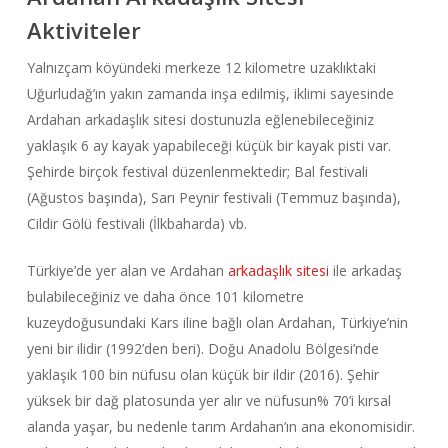
Aktiviteler
Yalnızçam köyündeki merkeze 12 kilometre uzaklıktaki
Uğurludağ’ın yakın zamanda inşa edilmiş, iklimi sayesinde
Ardahan arkadaşlık sitesi dostunuzla eğlenebileceğiniz
yaklaşık 6 ay kayak yapabileceği küçük bir kayak pisti var.
Şehirde birçok festival düzenlenmektedir; Bal festivali
(Ağustos başında), Sarı Peynir festivali (Temmuz başında),
Cildir Gölü festivali (İlkbaharda) vb.
Türkiye’de yer alan ve Ardahan
arkadaşlık sitesi
ile arkadaş
bulabileceğiniz ve daha önce 101 kilometre
kuzeydoğusundaki Kars iline bağlı olan Ardahan, Türkiye’nin
yeni bir ilidir (1992’den beri). Doğu Anadolu Bölgesi’nde
yaklaşık 100 bin nüfusu olan küçük bir ildir (2016). Şehir
yüksek bir dağ platosunda yer alır ve nüfusun% 70’i kırsal
alanda yaşar, bu nedenle tarım Ardahan’ın ana ekonomisidir.