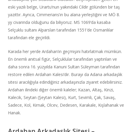
eski yazılı belge, Urartu’nun yakındaki Cildir gölünden bir taş
yazıttır. Ayrıca, Cimmerians’ın bu alana yerleştiğini ve MÖ 8.
yy civarında olduğunu da biliyoruz. MS 1069’da kasaba
Selçuklu sultanı Alparslan tarafından 1551’de Osmanlılar
tarafından ele geçirildi.
Karada her yerde Ardahan’ın geçmişini hatırlatmak mümkün.
En önemli anıtsal figür, Selçuklular tarafından yaptırılan ve
daha sonra 16. yüzyılda Kanuni Sultan Süleyman tarafından
restore edilen Ardahan Kalesi’dir. Burayı da Adana arkadaşlık
sitesi aracılığıyla edindiğiniz arkadaşınızla ziyaret edebilirsiniz.
Ardahan ilindeki diğer önemli kaleler; Kazan, Altaş, Kinzi,
Kalecik, Seytan (Şeytan Kalesi), Kurt, Sevimli, Çak, Savaş,
Sadece, Kol, Kirnak, Olcev, Dedesen, Karakale, Kışlahanak ve
Hanak.
Ardahan Arkadaşlık Sitesi –