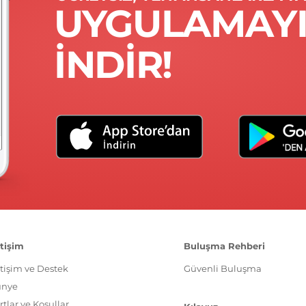
UYGULAMAY
INDIR!
etişim
Buluşma Rehberi
etişim ve Destek
Güvenli Buluşma
ünye
rtlar ve Koşullar