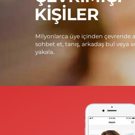
KIŞILER
Milyonlarca üye içinden çevrende 
sohbet et, tanış, arkadaş bul veya a
yakala.