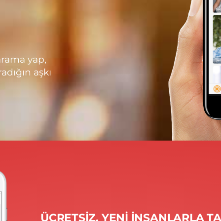
arama yap,
radığın aşkı
ÜCRETSIZ, YENI INSANLARLA TA