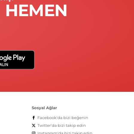
I HEMEN
Sosyal Ağlar
Facebook'da
bizi beğenin
Twitter'da
bizi takip edin
Instagram'da
bizi takip edin