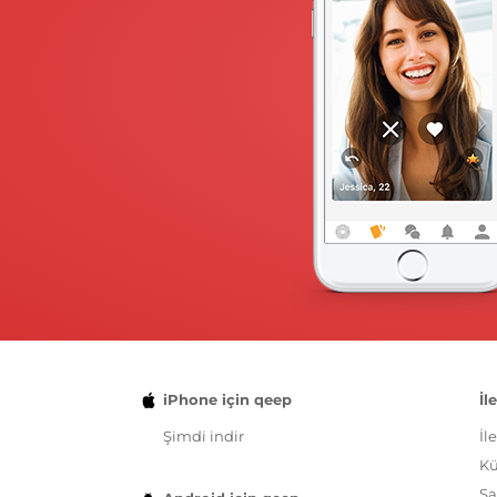
iPhone için qeep
İl
Şimdi indir
İl
K
Şa