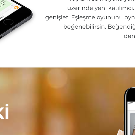
üzerinde yeni katılımcı. 
genişlet. Eşleşme oyununu oynay
beğenebilirsin. Beğendiği
dem
I