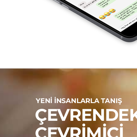
YENI INSANLARLA TANIŞ
ÇEVRENDEK
ÇEVRIMIÇI