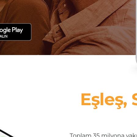
Eşleş,
Toplam 35 milyona yak