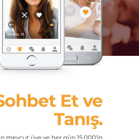
 Sohbet Et ve
Tanış.
ın mevcut üye ve her gün 15.000'in