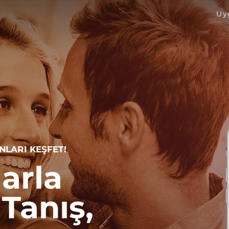
Uy
NLARI KEŞFET!
arla
Tanış,